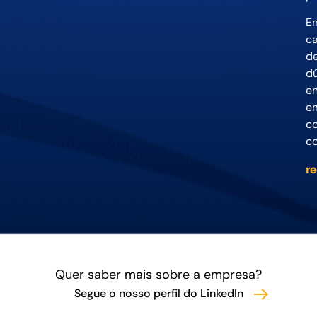
E
c
d
dú
en
e
c
c
r
Quer saber mais sobre a empresa?
Segue o nosso perfil do LinkedIn