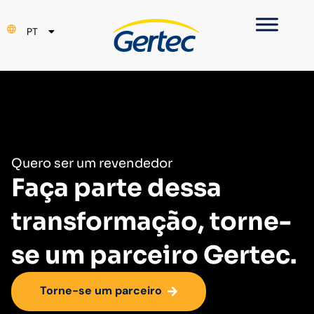
EN
PT
ES
Quero ser um revendedor
Faça parte dessa
transformação, torne-
se um parceiro Gertec.
Torne-se um parceiro