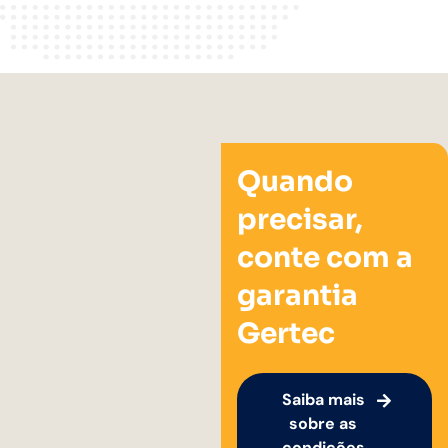
Quando
precisar,
conte com a
garantia
Gertec
Saiba mais
sobre as
condições