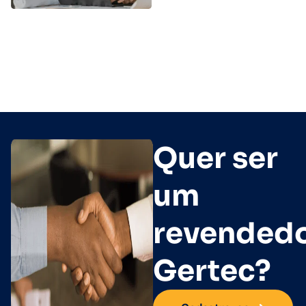
Quer ser
um
revended
Gertec?