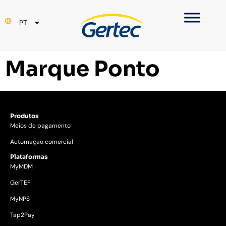
EN
PT
ES
Marque Ponto
Produtos
Meios de pagamento
Automação comercial
Plataformas
MyMDM
GerTEF
MyNPS
Tap2Pay