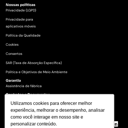
Nossas políticas
Privacidade (LGPD)
Privacidade para
aplicativos móveis
Política da Qualidade
Cookies
Consertos
SAR (Taxa de Absorção Específica)
Politica e Objetivos de Meio Ambiente
Garantia
Assistência de fábrica
Contratos e Documentos
Utilizamos cookies para oferecer melhor
experiência, melhorar o desempenho, analisar
© 2023 Gertec Brasil. Todos os
direitos reservados.
como você interage em nosso site e
personalizar conteúdo.