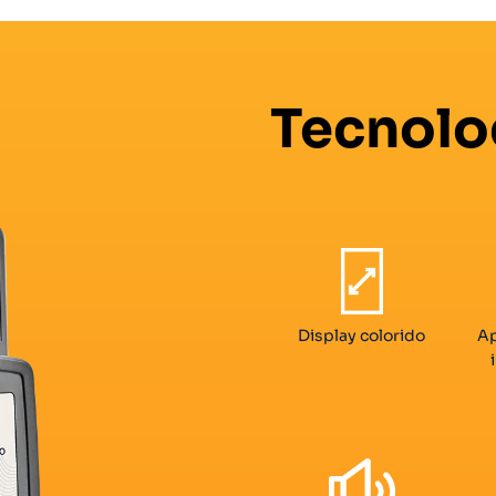
Tecnolo
Display colorido
Ap