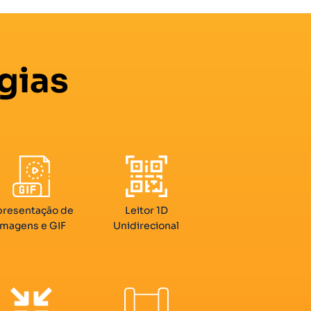
gias
resentação de
Leitor 1D
imagens e GIF
Unidirecional