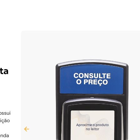
ta
ossui
bição
enda