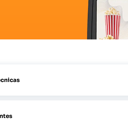
écnicas
ntes