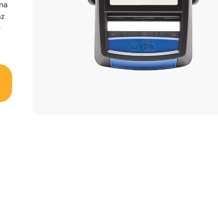
 na
az
e