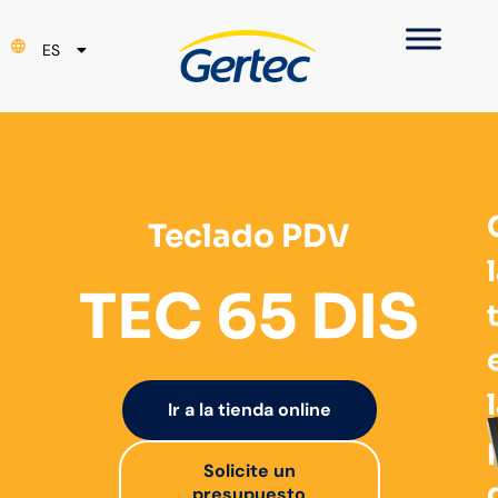
PT
ES
EN
Teclado PDV
TEC 65 DIS
Ir a la tienda online
Solicite un
presupuesto