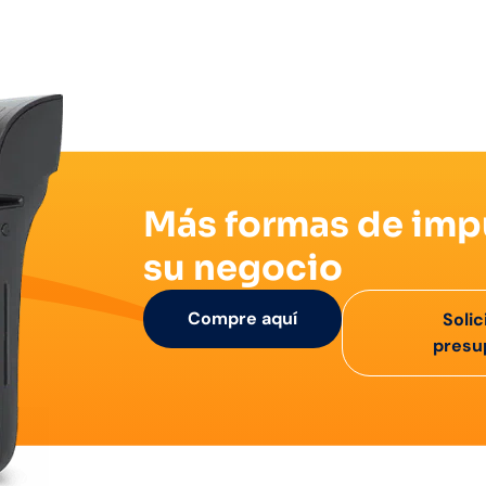
Más formas de imp
su negocio
Compre aquí
Solic
presu