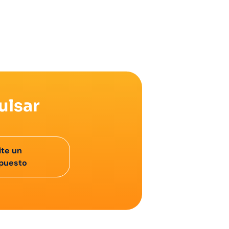
ulsar
ite un
puesto