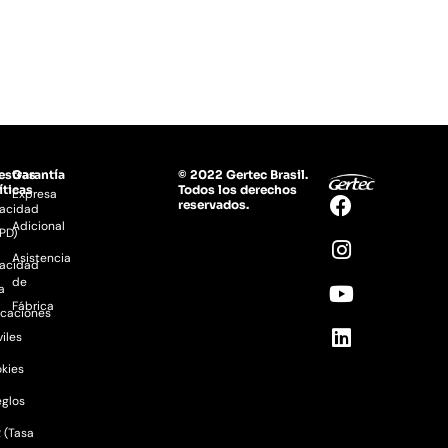
estras
Garantía
© 2022 Gertec Brasil.
íticas
Todos los derechos
Expresa
reservados.
vacidad
Adicional
PD)
Asistencia
vacidad
de
a
Fábrica
icaciones
iles
kies
eglos
 (Tasa