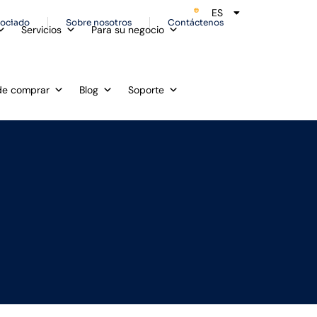
ES
EN
sociado
Sobre nosotros
Contáctenos
Servicios
Para su negocio
e comprar
Blog
Soporte