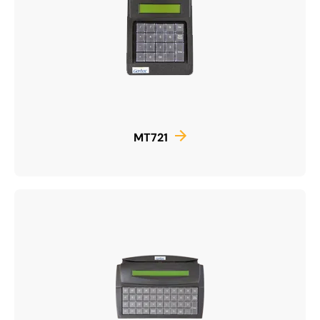
MT721