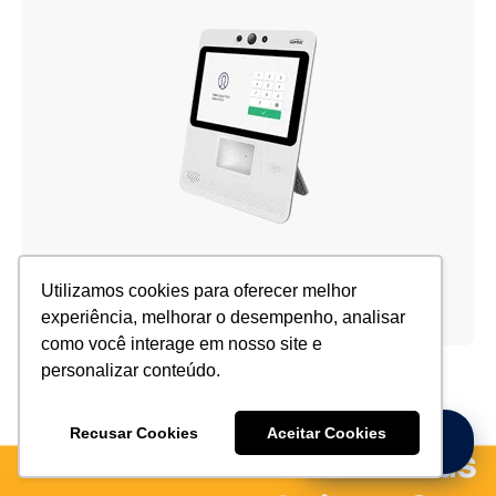
Android GBOT
Utilizamos cookies para oferecer melhor
experiência, melhorar o desempenho, analisar
como você interage em nosso site e
personalizar conteúdo.
Recusar Cookies
Aceitar Cookies
Precisa de Ajuda?
Más formas