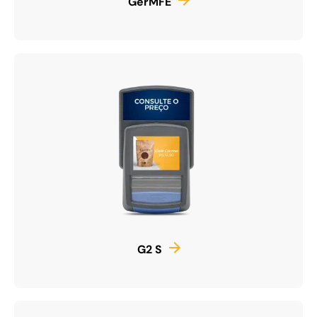
GerMFE
G2 S