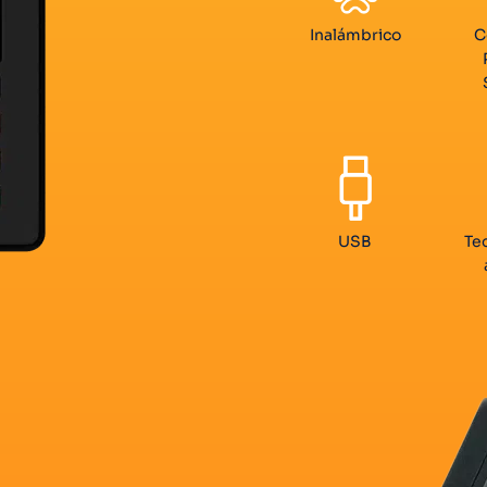
Inalámbrico
C
USB
Te