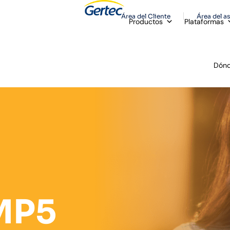
Área del Cliente
Área del a
Productos
Plataformas
Dónd
MP5