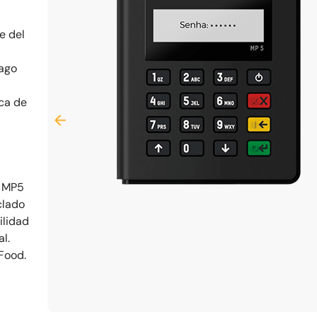
e del
pago
ica de
l MP5
clado
ilidad
l.
Food.