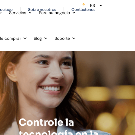
ES
EN
sociado
Sobre nosotros
Contáctenos
Servicios
Para su negocio
e comprar
Blog
Soporte
Controle la
tecnología en la