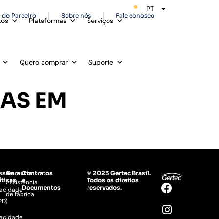
PT
ES
 do Parceiro
Sobre nós
Fale conosco
tos
Plataformas
Serviços
Quero comprar
Suporte
AS EM
ssas
Garantia
Contratos
© 2023 Gertec Brasil.
íticas
e
Todos os direitos
Assistência
Documentos
reservados.
vacidade
de fábrica
PD)
vacidade