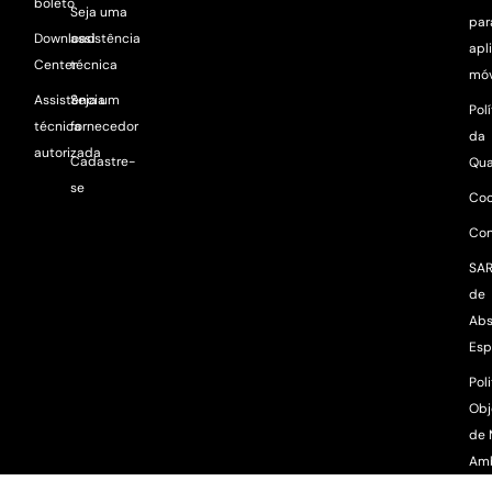
boleto
Seja uma
par
Download
assistência
apl
Center
técnica
móv
Assistência
Seja um
Pol
técnica
fornecedor
da
autorizada
Cadastre-
Qua
se
Coo
Con
SAR
de
Abs
Esp
Poli
Obj
de 
Am