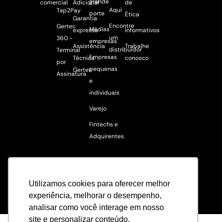
grande
comercial
Adicional
de
Aqui
Tap2Pay
porte
Ética
Garantia
Encontre
Gertec
Médias
expressa
Informativos
um
360 -
empresas
Assistência
Trabalhe
distribuidor
Terminal
Empresas
Técnica
conosco
por
pequenas
Gertec
Assinatura
e
individuais
Varejo
Fintechs e
Adquirentes
Utilizamos cookies para oferecer melhor
experiência, melhorar o desempenho,
analisar como você interage em nosso
site e personalizar conteúdo.