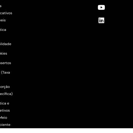
a
icativos
eis
ítica
lidade
kies
sertos
 (Taxa
orção
ecífica)
tica e
etivos
Meio
biente