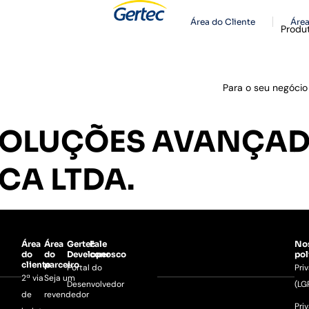
Área do Cliente
Área
Produ
Para o seu negócio
SOLUÇÕES AVANÇAD
CA LTDA.
Área
Área
Gertec
Fale
No
do
do
Developer
conosco
pol
cliente
parceiro
Portal do
Pri
2ª via
Seja um
Desenvolvedor
(LG
de
revendedor
Pri