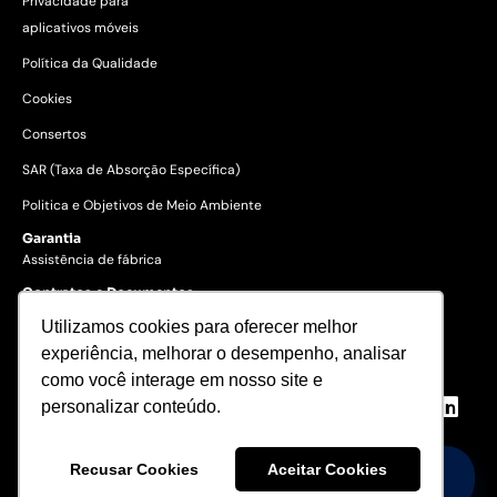
Privacidade para
aplicativos móveis
Política da Qualidade
Cookies
Consertos
SAR (Taxa de Absorção Específica)
Politica e Objetivos de Meio Ambiente
Garantia
Assistência de fábrica
Contratos e Documentos
Utilizamos cookies para oferecer melhor
experiência, melhorar o desempenho, analisar
© 2023 Gertec Brasil. Todos os
direitos reservados.
como você interage em nosso site e
personalizar conteúdo.
Recusar Cookies
Aceitar Cookies
Precisa de Ajuda?