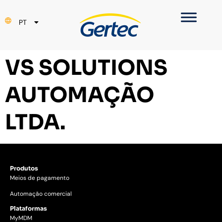
EN
PT
ES
VS SOLUTIONS
AUTOMAÇÃO
LTDA.
Produtos
Meios de pagamento
Automação comercial
Plataformas
MyMDM