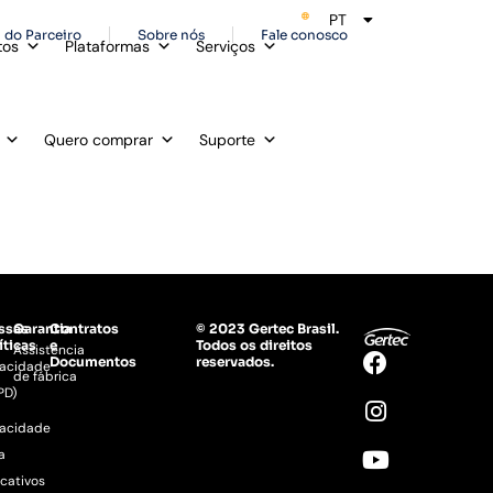
PT
ES
 do Parceiro
Sobre nós
Fale conosco
tos
Plataformas
Serviços
Quero comprar
Suporte
ssas
Garantia
Contratos
© 2023 Gertec Brasil.
íticas
e
Todos os direitos
Assistência
Documentos
reservados.
vacidade
de fábrica
PD)
vacidade
a
icativos