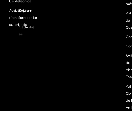
Center
técnica
móv
Assistência
Seja um
Pol
técnica
fornecedor
da
autorizada
Cadastre-
Qua
se
Coo
Con
SAR
de
Abs
Esp
Poli
Obj
de 
Am