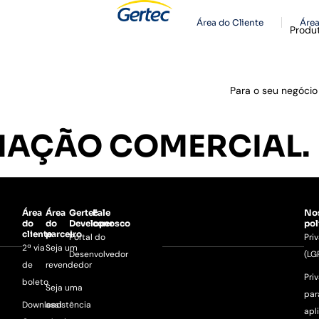
Área do Cliente
Área
Produ
Para o seu negócio
MAÇÃO COMERCIAL.
Área
Área
Gertec
Fale
No
do
do
Developer
conosco
pol
cliente
parceiro
Portal do
Pri
2ª via
Seja um
Desenvolvedor
(LG
de
revendedor
Pri
boleto
Seja uma
par
Download
assistência
apl