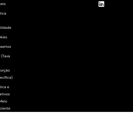
eis
ítica
lidade
kies
sertos
 (Taxa
orção
ecífica)
tica e
etivos
Meio
biente