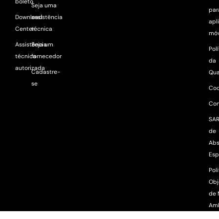
boleto
Seja uma
par
Download
assistência
apl
Center
técnica
móv
Assistência
Seja um
Pol
técnica
fornecedor
da
autorizada
Cadastre-
Qua
se
Coo
Con
SAR
de
Abs
Esp
Poli
Obj
de 
Am