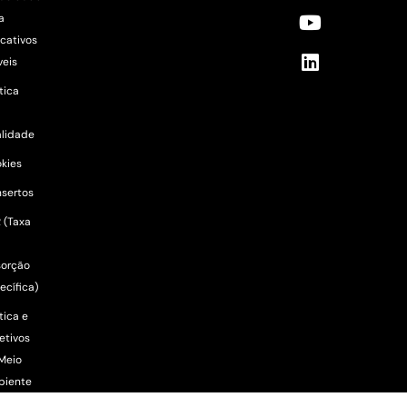
a
icativos
eis
ítica
lidade
kies
sertos
 (Taxa
orção
ecífica)
tica e
etivos
Meio
biente