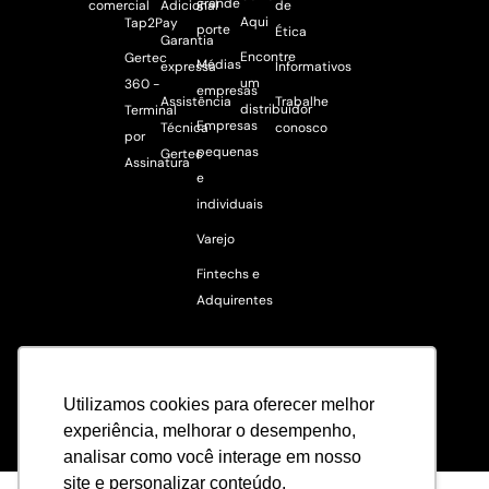
grande
comercial
Adicional
de
Aqui
Tap2Pay
porte
Ética
Garantia
Encontre
Gertec
Médias
expressa
Informativos
um
360 -
empresas
Assistência
Trabalhe
distribuidor
Terminal
Empresas
Técnica
conosco
por
pequenas
Gertec
Assinatura
e
individuais
Varejo
Fintechs e
Adquirentes
Utilizamos cookies para oferecer melhor
experiência, melhorar o desempenho,
analisar como você interage em nosso
site e personalizar conteúdo.