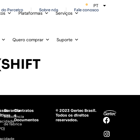
PT
ES
 do Parceiro
Sobre nós
Fale conosco
tos
Plataformas
Serviços
Quero comprar
Suporte
SHIFT
ssas
Garantia
Contratos
© 2023 Gertec Brasil.
íticas
e
Todos os direitos
Assistência
Documentos
reservados.
vacidade
de fábrica
PD)
vacidade