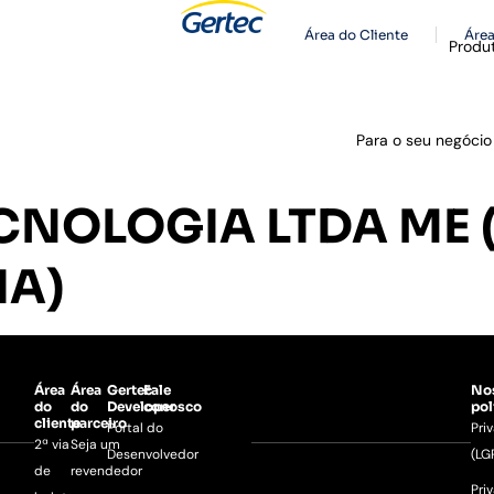
Área do Cliente
Área
Produ
Para o seu negócio
CNOLOGIA LTDA ME (
IA)
Área
Área
Gertec
Fale
No
do
do
Developer
conosco
pol
cliente
parceiro
Portal do
Pri
2ª via
Seja um
Desenvolvedor
(LG
de
revendedor
Pri