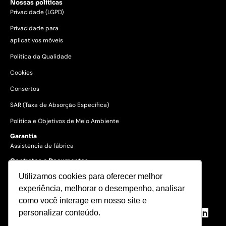
Nossas políticas
Privacidade (LGPD)
Privacidade para
aplicativos móveis
Política da Qualidade
Cookies
Consertos
SAR (Taxa de Absorção Específica)
Politica e Objetivos de Meio Ambiente
Garantia
Assistência de fábrica
Contratos e Documentos
Utilizamos cookies para oferecer melhor
experiência, melhorar o desempenho, analisar
© 2023 Gertec Brasil. Todos os
direitos reservados.
como você interage em nosso site e
personalizar conteúdo.