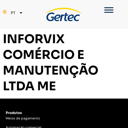
EN
PT
ES
INFORVIX
COMÉRCIO E
MANUTENÇÃO
LTDA ME
Produtos
Meios de pagamento
Automação comercial