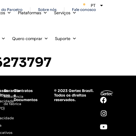
PT
ES
 do Parceiro
Sobre nós
Fale conosco
tos
Plataformas
Serviços
Quero comprar
Suporte
6273797
ssas
Garantia
Contratos
© 2023 Gertec Brasil.
íticas
e
Todos os direitos
Assistência
Documentos
reservados.
vacidade
de fábrica
PD)
vacidade
a
icativos