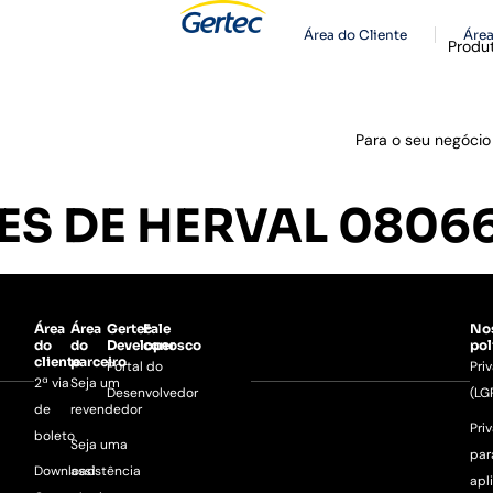
Área do Cliente
Área
Produ
Para o seu negócio
ES DE HERVAL 0806
Área
Área
Gertec
Fale
No
do
do
Developer
conosco
pol
cliente
parceiro
Portal do
Pri
2ª via
Seja um
Desenvolvedor
(LG
de
revendedor
Pri
boleto
Seja uma
par
Download
assistência
apl