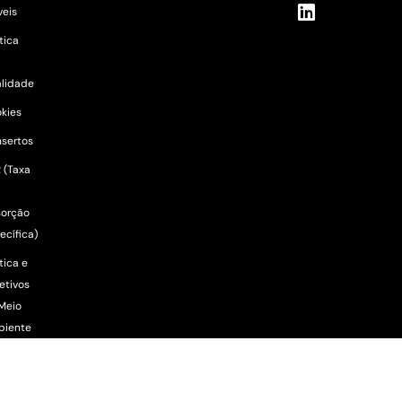
eis
ítica
lidade
kies
sertos
 (Taxa
orção
ecífica)
tica e
etivos
Meio
biente