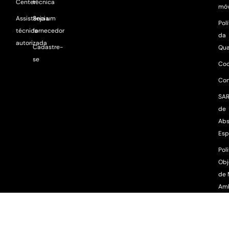
Center
técnica
móv
Assistência
Seja um
Pol
técnica
fornecedor
da
autorizada
Cadastre-
Qua
se
Coo
Con
SAR
de
Abs
Esp
Poli
Obj
de 
Am