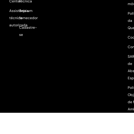
Center
técnica
móv
Assistência
Seja um
Pol
técnica
fornecedor
da
autorizada
Cadastre-
Qua
se
Coo
Con
SAR
de
Abs
Esp
Poli
Obj
de 
Am