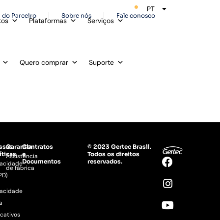
PT
ES
 do Parceiro
Sobre nós
Fale conosco
tos
Plataformas
Serviços
Quero comprar
Suporte
ssas
Garantia
Contratos
© 2023 Gertec Brasil.
íticas
e
Todos os direitos
Assistência
Documentos
reservados.
vacidade
de fábrica
PD)
vacidade
a
icativos