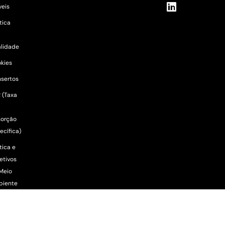
eis
ítica
lidade
kies
sertos
 (Taxa
orção
ecífica)
tica e
etivos
Meio
biente