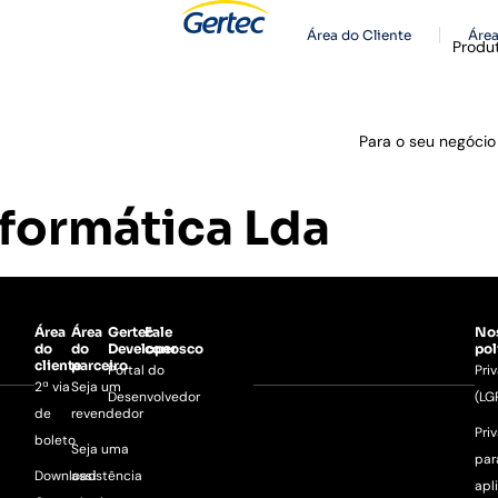
Área do Cliente
Área
Produ
Para o seu negócio
nformática Lda
Área
Área
Gertec
Fale
No
do
do
Developer
conosco
pol
cliente
parceiro
Portal do
Pri
2ª via
Seja um
Desenvolvedor
(LG
de
revendedor
Pri
boleto
Seja uma
par
Download
assistência
apl