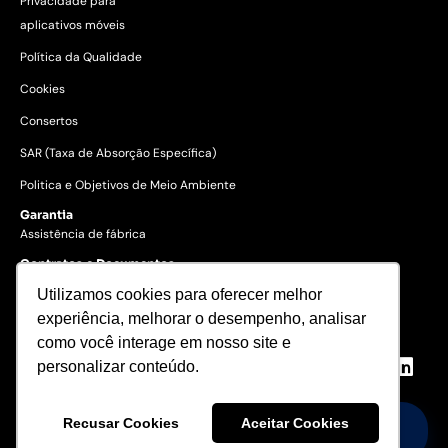
Privacidade para
aplicativos móveis
Política da Qualidade
Cookies
Consertos
SAR (Taxa de Absorção Específica)
Politica e Objetivos de Meio Ambiente
Garantia
Assistência de fábrica
Contratos e Documentos
Utilizamos cookies para oferecer melhor
experiência, melhorar o desempenho, analisar
© 2023 Gertec Brasil. Todos os
direitos reservados.
como você interage em nosso site e
personalizar conteúdo.
Recusar Cookies
Aceitar Cookies
Precisa de Ajuda?