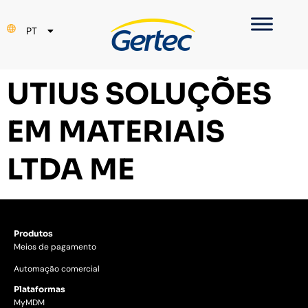
EN
PT
ES
UTIUS SOLUÇÕES
EM MATERIAIS
LTDA ME
Produtos
Meios de pagamento
Automação comercial
Plataformas
MyMDM