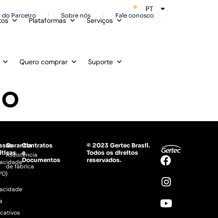
PT
ES
 do Parceiro
Sobre nós
Fale conosco
tos
Plataformas
Serviços
Quero comprar
Suporte
HO
ssas
Garantia
Contratos
© 2023 Gertec Brasil.
íticas
e
Todos os direitos
Assistência
Documentos
reservados.
vacidade
de fábrica
PD)
vacidade
a
icativos