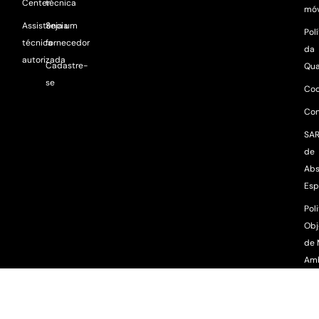
Center
técnica
móv
Assistência
Seja um
Pol
técnica
fornecedor
da
autorizada
Cadastre-
Qua
se
Coo
Con
SAR
de
Abs
Esp
Poli
Obj
de 
Am