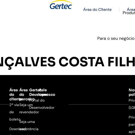
Área do Cliente
Área
Produ
Para o seu negócio
ÇALVES COSTA FIL
Área
Área
Gertec
Fale
No
do
do
Developer
conosco
pol
cliente
parceiro
Portal do
Pri
2ª via
Seja um
Desenvolvedor
(LG
de
revendedor
Pri
boleto
Seja uma
par
Download
assistência
apl