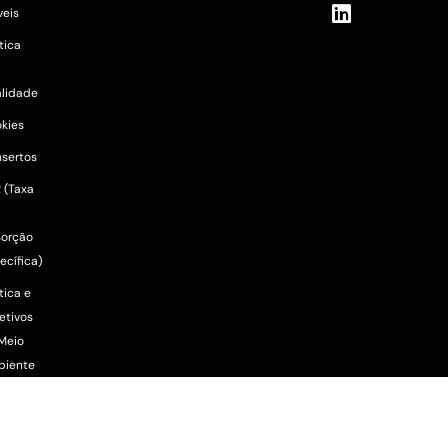
eis
ítica
lidade
kies
sertos
 (Taxa
orção
ecífica)
tica e
etivos
Meio
biente