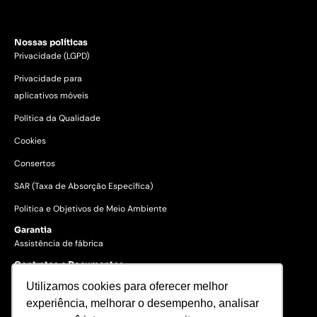
Nossas políticas
Privacidade (LGPD)
Privacidade para
aplicativos móveis
Política da Qualidade
Cookies
Consertos
SAR (Taxa de Absorção Específica)
Politica e Objetivos de Meio Ambiente
Garantia
Assistência de fábrica
Contratos e Documentos
Utilizamos cookies para oferecer melhor
experiência, melhorar o desempenho, analisar
© 2023 Gertec Brasil. Todos os
direitos reservados.