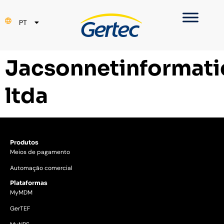
EN
PT
ES
Jacsonnetinformati
ltda
Produtos
Meios de pagamento
Automação comercial
Plataformas
MyMDM
GerTEF