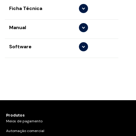
Ficha Técnica
PPC930
Download
Manual
Manual Usuario PPC930
Download
Software
Gertec-Full-Installer_3.0.0.4
Download
Gertec_Generic_Driver_Installer_3.0.0.1
Download
Produtos
Meios de pagamento
Automação comercial